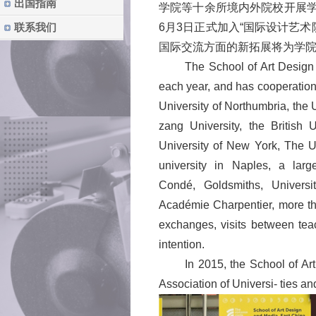
出国指南
学院等十余所境内外院校开展
6
月
3
日正式加入
“
国际设计艺术
联系我们
国际交流方面的新拓展将为学
The School of Art Design 
each year, and has cooperation
University of Northumbria, the
zang University, the British U
University of New York, The Un
university in Naples, a la
Condé
,
Goldsmiths, Univers
Académie Charpentier, more tha
exchanges, visits between te
intention.
In 2015, the School of Ar
Association of Universi- ties a